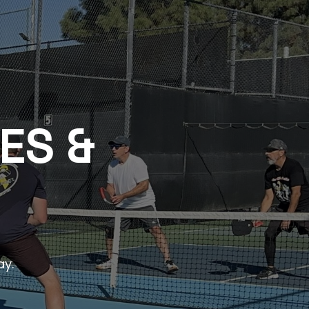
ES &
ay.